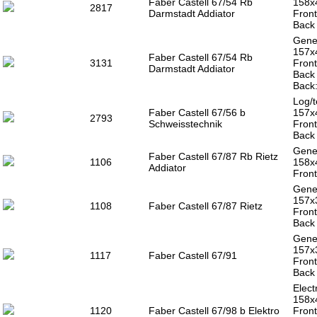
Faber Castell 67/54 Rb
158x
2817
Darmstadt Addiator
Front
Back 
Gener
157x
Faber Castell 67/54 Rb
3131
Front
Darmstadt Addiator
Back 
Back:
Log/t
Faber Castell 67/56 b
157x
2793
Schweisstechnik
Front
Back 
Gener
Faber Castell 67/87 Rb Rietz
1106
158x
Addiator
Front
Gener
157x
1108
Faber Castell 67/87 Rietz
Front
Back 
Gener
157x
1117
Faber Castell 67/91
Front
Back 
Electr
158x
1120
Faber Castell 67/98 b Elektro
Front