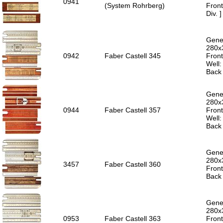
0941
(System Rohrberg)
Front
Div. 
Gener
280x
0942
Faber Castell 345
Front
Well
Back 
Gener
280x
0944
Faber Castell 357
Front
Well
Back 
Gener
280x
3457
Faber Castell 360
Front
Back 
Gener
280x
0953
Faber Castell 363
Front