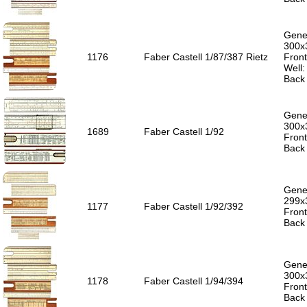
Gener
300x
1176
Faber Castell 1/87/387 Rietz
Front
Well
Back 
Gener
300x
1689
Faber Castell 1/92
Front
Back 
Gener
299x
1177
Faber Castell 1/92/392
Front
Back 
Gener
300x
1178
Faber Castell 1/94/394
Front
Back 