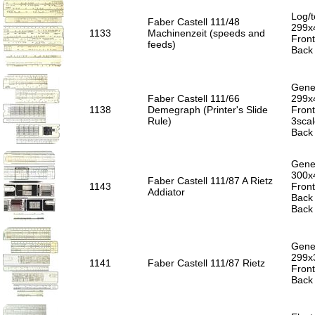
Log/t
Faber Castell 111/48
299x
1133
Machinenzeit (speeds and
Front
feeds)
Back 
Gener
Faber Castell 111/66
299x
1138
Demegraph (Printer's Slide
Front
Rule)
3sca
Back 
Gener
300x
Faber Castell 111/87 A Rietz
1143
Front
Addiator
Back 
Back 
Gener
299x
1141
Faber Castell 111/87 Rietz
Front
Back 