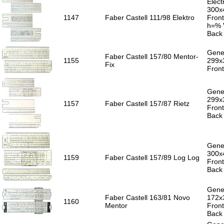
Electr
300x
1147
Faber Castell 111/98 Elektro
Front
h=% V
Back 
Gener
Faber Castell 157/80 Mentor-
1155
299x
Fix
Front
Gener
299x
1157
Faber Castell 157/87 Rietz
Front
Back 
Gener
300x
1159
Faber Castell 157/89 Log Log
Front
Back 
Gener
Faber Castell 163/81 Novo
172x
1160
Mentor
Front
Back 