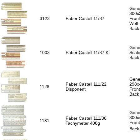
Gener
300x
3123
Faber Castell 11/87
Front
Well
Back 
Gener
1003
Faber Castell 11/87 K
Scale
Back 
Gener
Faber Castell 111/22
298x
1128
Disponent
Front
Back 
Gener
300x
Faber Castell 111/38
1131
Front
Tachymeter 400g
Back 