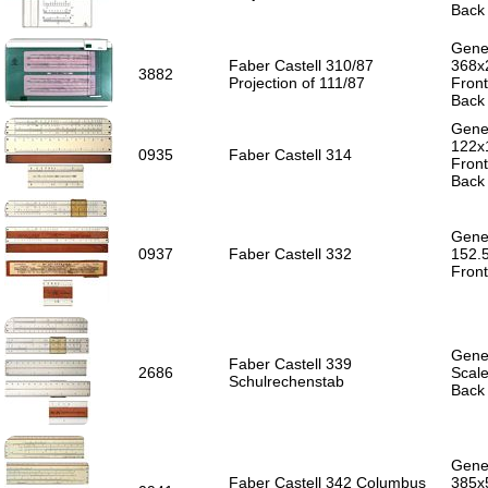
Back 
Gener
Faber Castell 310/87
368x
3882
Projection of 111/87
Front
Back 
Gener
122x
0935
Faber Castell 314
Front
Back
Gener
0937
Faber Castell 332
152.
Front
Gener
Faber Castell 339
2686
Scale
Schulrechenstab
Back
Gener
Faber Castell 342 Columbus
385x