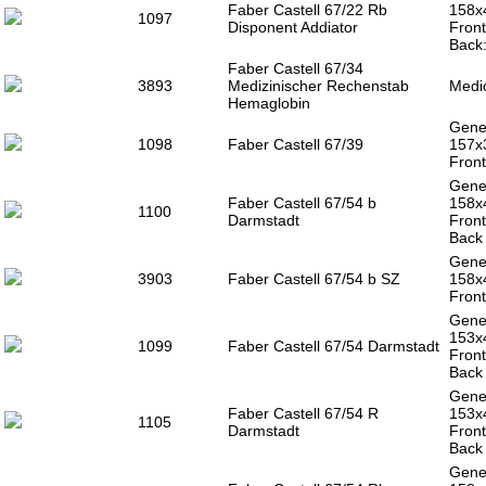
Faber Castell 67/22 Rb
158x
1097
Disponent Addiator
Front
Back:
Faber Castell 67/34
3893
Medizinischer Rechenstab
Medic
Hemaglobin
Gener
1098
Faber Castell 67/39
157x
Front
Gener
Faber Castell 67/54 b
158x
1100
Darmstadt
Front
Back 
Gener
3903
Faber Castell 67/54 b SZ
158x
Front
Gener
153x
1099
Faber Castell 67/54 Darmstadt
Front
Back 
Gener
Faber Castell 67/54 R
153x
1105
Darmstadt
Front
Back 
Gener