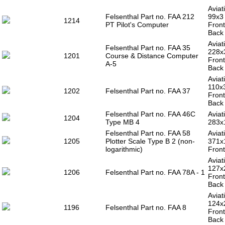
Aviat
Felsenthal Part no. FAA 212
99x3
1214
PT Pilot's Computer
Front
Back
Aviat
Felsenthal Part no. FAA 35
228x
1201
Course & Distance Computer
Front
A-5
Back 
Aviat
110x
1202
Felsenthal Part no. FAA 37
Front
Back 
Felsenthal Part no. FAA 46C
Aviat
1204
Type MB 4
283x
Felsenthal Part no. FAA 58
Aviat
1205
Plotter Scale Type B 2 (non-
371x
logarithmic)
Front
Aviat
127x
1206
Felsenthal Part no. FAA 78A - 1
Front
Back 
Aviat
124x
1196
Felsenthal Part no. FAA 8
Front
Back 