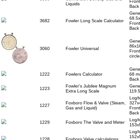
Front
Liquids
Back 
Gener
68.5
3682
Fowler Long Scale Calculator
Front
Back 
Gener
86x1
3060
Fowler Universal
Front
circl
Gener
1222
Fowlers Calculator
68 m
Back 
Fowler's Jubilee Magnum
Gener
1223
Extra Long Scale
119.5
Log/t
Foxboro Flow & Valve (Steam,
327x
1227
Gas and Liquid)
Front
Back 
Log/t
1229
Foxboro The Valve and Meter
153x
Log/t
152x
1228
Foxboro Valve calculations