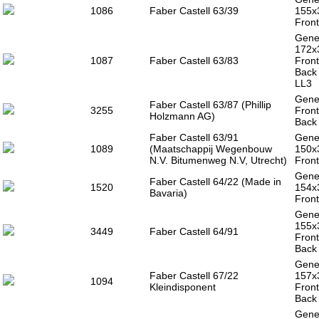
1086
Faber Castell 63/39
155x
Front
Gener
172x
1087
Faber Castell 63/83
Front
Back
LL3
Gener
Faber Castell 63/87 (Phillip
3255
Front
Holzmann AG)
Back 
Faber Castell 63/91
Gener
1089
(Maatschappij Wegenbouw
150x
N.V. Bitumenweg N.V, Utrecht)
Front
Gener
Faber Castell 64/22 (Made in
1520
154x
Bavaria)
Front
Gener
155x
3449
Faber Castell 64/91
Front
Back 
Gener
Faber Castell 67/22
157x
1094
Kleindisponent
Front
Back 
Gener