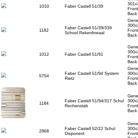
301x
1010
Faber Castell 51/39
Front
Back 
Gener
300x
Faber Castell 51/39/339
1182
Front
School Rekenlineaal
Back
Gener
300x
1012
Faber Castell 51/91
Front
Back 
Gener
Faber Castell 51/94 System
300x
5754
Rietz
Front
Back 
Gener
Faber Castell 51/94/317 Schul
300x
1184
Rechenstab
Front
Back 
Gener
Faber Castell 52/22 Schul
300x
2868
Disponent
Front