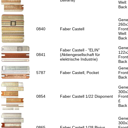
Bavaria)
Well
Back 
Gener
260x
0840
Faber Castell
Front
Well
Back 
Gener
Faber Castell - "ELIN"
122x
0841
(Aktiengesellschaft für
Front
elektrische Industrie)
Back 
Gener
5787
Faber Castell, Pocket
Front
Back 
Gener
300x
0854
Faber Castell 1/22 Disponent
Front
£
Back 
Gener
300x
0865
Faber Castell 1/28 Bivius
Front