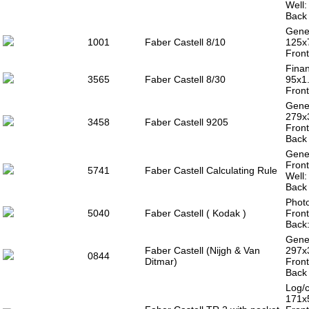
Well
Back 
Gener
1001
Faber Castell 8/10
125x
Front
Finan
3565
Faber Castell 8/30
95x1
Fron
Gener
279x
3458
Faber Castell 9205
Front
Back 
Gener
Front
5741
Faber Castell Calculating Rule
Well
Back 
Photo
5040
Faber Castell ( Kodak )
Front
Back:
Gener
Faber Castell (Nijgh & Van
297x
0844
Ditmar)
Front
Back 
Log/c
171x