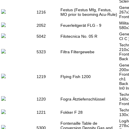
Scler
Gener
Festus (Festus Mfg, Festus,
1216
267x
MO prior to beoming Acu-Rule)
Front
Milit
2052
Feuerleitgerät FLG - 9
580x
Gener
5042
Filotecnica No. 05 R
CI C 
Techn
210x
5323
Filtra Filtergewebe
Front
Back 
Gener
200x
Front
1219
Flying Fish 1200
ch1
Back 
ln0 l
Techn
1220
Fogra Ätztiefenschlüssel
140x
Front
Techn
1221
Fokker F 28
130x
Log/t
Fontenaille Table de
278x
5300
Conversion Density Gas and