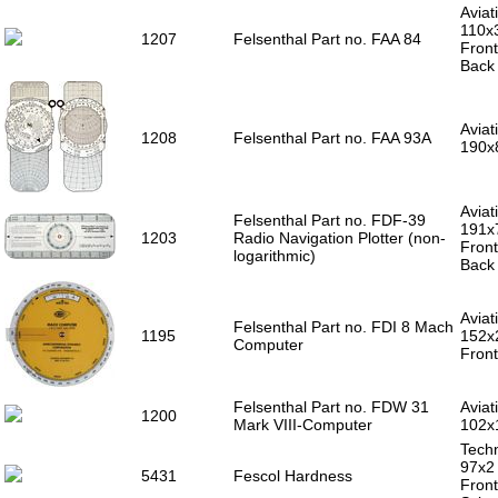
Aviat
110x
1207
Felsenthal Part no. FAA 84
Front
Back 
Aviat
1208
Felsenthal Part no. FAA 93A
190x
Aviat
Felsenthal Part no. FDF-39
191x
1203
Radio Navigation Plotter (non-
Front
logarithmic)
Back 
Aviat
Felsenthal Part no. FDI 8 Mach
1195
152x
Computer
Front
Felsenthal Part no. FDW 31
Aviat
1200
Mark VIII-Computer
102x
Techn
97x2
5431
Fescol Hardness
Front