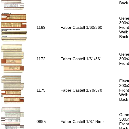
Back 
Gener
300x
1169
Faber Castell 1/60/360
Front
Well
Back 
Gener
1172
Faber Castell 1/61/361
300x
Front
Elect
300x
1175
Faber Castell 1/78/378
Front
Well
Back 
Gener
300x
0895
Faber Castell 1/87 Rietz
Front
Back 