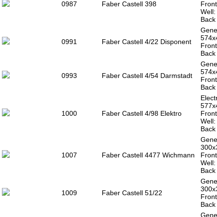
0987
Faber Castell 398
Front
Well
Back 
Gener
574x
0991
Faber Castell 4/22 Disponent
Front
Back 
Gener
574x
0993
Faber Castell 4/54 Darmstadt
Front
Back 
Elect
577x
1000
Faber Castell 4/98 Elektro
Front
Well
Back 
Gener
300x
1007
Faber Castell 4477 Wichmann
Front
Well
Back 
Gener
300x
1009
Faber Castell 51/22
Front
Back 
Gener