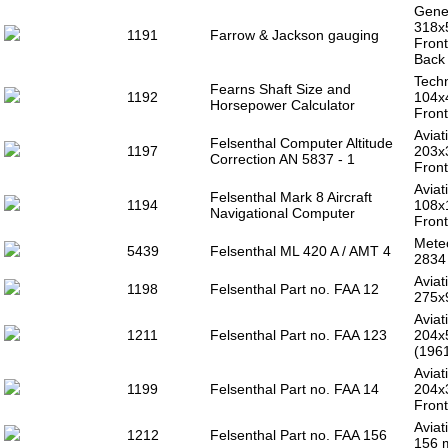
Gener
318x
1191
Farrow & Jackson gauging
Front
Back 
Techn
Fearns Shaft Size and
1192
104x
Horsepower Calculator
Front
Aviat
Felsenthal Computer Altitude
1197
203x
Correction AN 5837 - 1
Front
Aviat
Felsenthal Mark 8 Aircraft
1194
108x
Navigational Computer
Front
Meteo
5439
Felsenthal ML 420 A / AMT 4
283
Aviat
1198
Felsenthal Part no. FAA 12
275x
Aviat
1211
Felsenthal Part no. FAA 123
204x
(196
Aviat
1199
Felsenthal Part no. FAA 14
204x
Front
Aviat
1212
Felsenthal Part no. FAA 156
156 