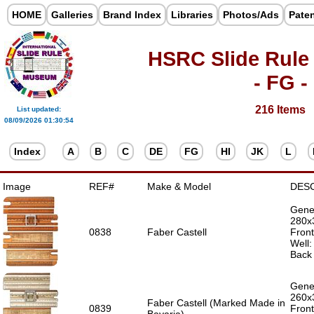
HOME
Galleries
Brand Index
Libraries
Photos/Ads
Pate
HSRC Slide Rule
- FG -
216 Items
List updated:
08/09/2026 01:30:54
Index
A
B
C
DE
FG
HI
JK
L
Image
REF#
Make & Model
DES
Gener
280x
0838
Faber Castell
Front
Well
Back 
Gener
260x
Faber Castell (Marked Made in
0839
Front