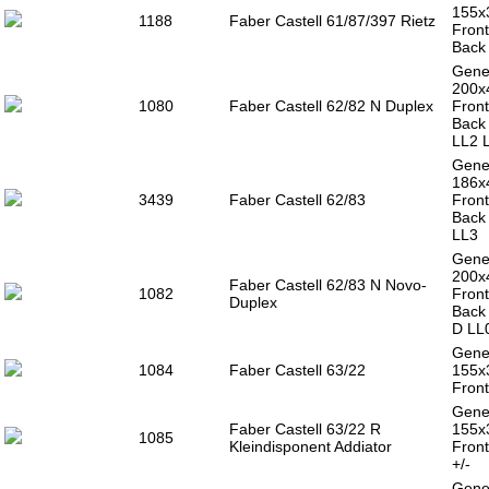
155x
1188
Faber Castell 61/87/397 Rietz
Front
Back 
Gener
200x
1080
Faber Castell 62/82 N Duplex
Front
Back 
LL2 
Gener
186x
3439
Faber Castell 62/83
Front
Back
LL3
Gener
200x
Faber Castell 62/83 N Novo-
1082
Front
Duplex
Back
D LL
Gener
1084
Faber Castell 63/22
155x
Front
Gener
Faber Castell 63/22 R
155x
1085
Kleindisponent Addiator
Front
+/-
Gener