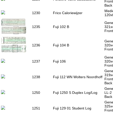
Front
Back 
Medic
1230
Frico Caloriewijzer
120x
Gener
1235
Fuji 102 B
321x
Front
Gener
1236
Fuji 104 B
320x
Front
Gener
1237
Fuji 106
320x
Front
Gener
319x
1238
Fuji 112 WN Wolters Noordhoff
Front
Back 
Gener
1250
Fuji 1250 S Duplex Log/Log
LL-2 
Back 
Gener
325x
1251
Fuji 129 01 Student Log
Front