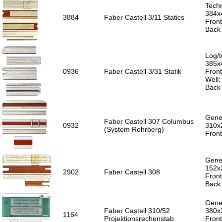
Techn
384x
3884
Faber Castell 3/11 Statics
Front
Back 
Log/t
385x
0936
Faber Castell 3/31 Statik
Front
Well:
Back 
Gener
Faber Castell 307 Columbus
0932
310x
(System Rohrberg)
Front
Gener
152x
2902
Faber Castell 308
Front
Back 
Gener
Faber Castell 310/52
380x
1164
Projektionsrechenstab
Front