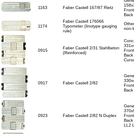
Gener
158x
1163
Faber Castell 167/87 Rietz
Front
Back 
Faber Castell 176066
Other
1174
Typometer (linotype gauging
non-l
rule)
Concr
331x
Faber Castell 2/31 Stahlbeton
0915
Front
(Reinforced)
Back 
Curso
Gener
330x
0917
Faber Castell 2/82
Front
Back 
Gener
370x
0923
Faber Castell 2/82 N Duplex
Front
Back 
LL2 