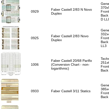
Gener
370x
Faber Castell 2/83 N Novo
0929
Front
Duplex
Back
D LL
Gener
332x
Faber Castell 2/83 Novo
0925
Front
Duplex
Back
LL3
Techn
Faber Castell 20/68 Parifix
251x
1006
(Conversion Chart - non-
Front
logarithmic)
Back 
Gener
385x
0933
Faber Castell 3/11 Statics
Front
Back 