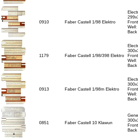
Elect
299x
0910
Faber Castell 1/98 Elektro
Front
Well
Back 
Elect
300x
1179
Faber Castell 1/98/398 Elektro
Front
Well
Back 
Elect
300x
0913
Faber Castell 1/98m Elektro
Front
Well
Back 
Gener
300x
0851
Faber Castell 10 Klawun
Front
Back 