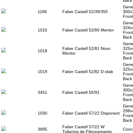
Back 
Gener
1186
Faber Castell 52/39/355
300x
Front
Gener
324x
1015
Faber Castell 52/80 Mentor
Front
Back 
Gener
Faber Castell 52/81 Novo
325x
1018
Mentor
Front
Back 
Gener
325x
1019
Faber Castell 52/82 D-stab
Front
Back 
Gener
300x
3451
Faber Castell 55/91
Front
Back 
Gener
298x
1030
Faber Castell 57/22 Disponent
Front
Back 
Faber Castell 57/22 W
3895
Concr
Tuberios de Fibrocemento