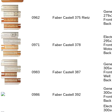
Gener
279x
0962
Faber Castell 375 Rietz
Front
Back 
Elect
295x
0971
Faber Castell 378
Front
Moto
Back 
Gener
305x
0983
Faber Castell 387
Front
Well
Back 
Gener
300x
0986
Faber Castell 392
Front
Back 
Elect
300x