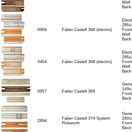
Well
Back 
Elect
285x
0956
Faber Castell 368 (electro)
Front
Well
Back 
Elect
285x
3454
Faber Castell 368 (electro)
Front
Well
Back 
Gener
149x
0957
Faber Castell 369
Front
Back 
Gener
Faber Castell 374 System
280x
2894
Pickworth
Front
Back 