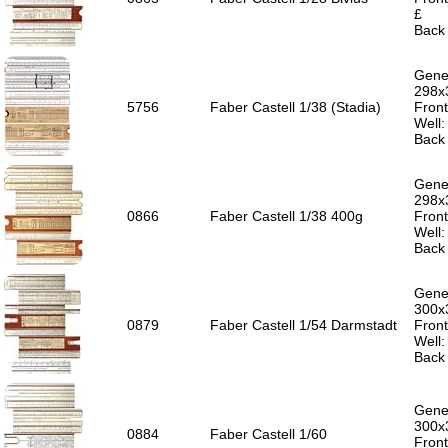
£
Back 
Gener
298x
5756
Faber Castell 1/38 (Stadia)
Front
Well
Back 
Gener
298x
0866
Faber Castell 1/38 400g
Front
Well
Back 
Gener
300x
0879
Faber Castell 1/54 Darmstadt
Front
Well
Back 
Gener
300x
0884
Faber Castell 1/60
Front