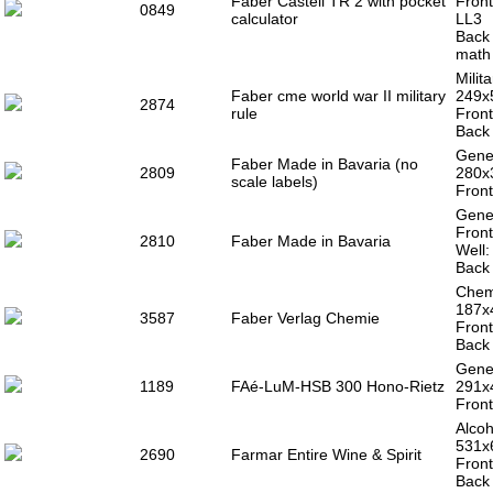
Faber Castell TR 2 with pocket
Front
0849
calculator
LL3
Back 
math
Milit
Faber cme world war II military
249x
2874
rule
Front
Back 
Gener
Faber Made in Bavaria (no
2809
280x
scale labels)
Front
Gener
Front
2810
Faber Made in Bavaria
Well
Back 
Chemi
187x
3587
Faber Verlag Chemie
Front
Back 
Gener
1189
FAé-LuM-HSB 300 Hono-Rietz
291x
Front
Alcoh
531x
2690
Farmar Entire Wine & Spirit
Front
Back 