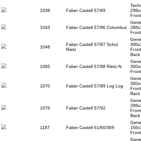
Techn
1038
Faber Castell 57/69
298x
Front
Gener
1043
Faber Castell 57/86 Columbus
288x
Front
Gener
Faber Castell 57/87 Schul
300x
1048
Rietz
Front
Back 
Gener
1065
Faber Castell 57/88 Rietz-N
300x
Front
Gener
300x
1070
Faber Castell 57/89 Log Log
Front
Back 
Gener
298x
1076
Faber Castell 57/92
Front
Back 
Gener
1187
Faber Castell 61/60/369
156x
Front
Gener